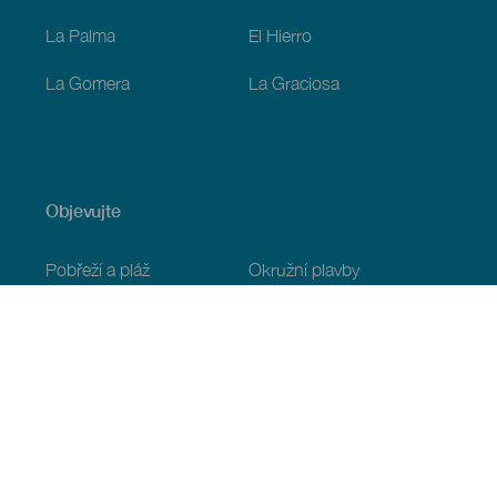
La Palma
El Hierro
La Gomera
La Graciosa
Objevujte
Pobřeží a pláž
Okružní plavby
Gastronomie
Všechny články
Praktické informace