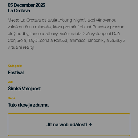
05 December 2025
Localidad
La Orotava
Descripción
Město La Orotava oslavuje „Young Night“, akci věnovanou
del
volnému času mládeže, která promění oblast Puente v prostor
evento
plný hudby, tance a zábavy. Večer nabízí živá vystoupení DJů
Conjurera, TayDLeona a Renzza, animace, tanečníky a zážitky z
virtuální reality.
Kategorie
Categoría
Festival
del
evento
Věk
Edad
Široká Veřejnost
Recomendada
Cena
Tato akce je zdarma
Jít na web události