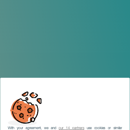
With your agreement, we and
our 14 partners
use cookies or similar