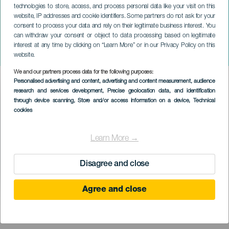
technologies to store, access, and process personal data like your visit on this
website, IP addresses and cookie identifiers. Some partners do not ask for your
consent to process your data and rely on their legitimate business interest. You
can withdraw your consent or object to data processing based on legitimate
TENERIFE
interest at any time by clicking on “Learn More” or in our Privacy Policy on this
Mladá noc
website.
We and our partners process data for the following purposes:
Imagen
Personalised advertising and content, advertising and content measurement, audience
Listado
research and services development
, Precise geolocation data, and identification
through device scanning
, Store and/or access information on a device
, Technical
cookies
Learn More →
Disagree and close
Agree and close
PROBĚHLÉ AKCE