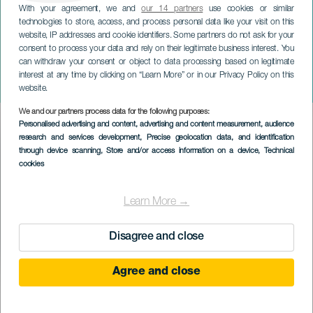
With your agreement, we and
our 14 partners
use cookies or similar
technologies to store, access, and process personal data like your visit on this
website, IP addresses and cookie identifiers. Some partners do not ask for your
consent to process your data and rely on their legitimate business interest. You
can withdraw your consent or object to data processing based on legitimate
TENERIFE
interest at any time by clicking on “Learn More” or in our Privacy Policy on this
Moncho Borrajo
website.
We and our partners process data for the following purposes:
Imagen
Personalised advertising and content, advertising and content measurement, audience
Listado
research and services development
, Precise geolocation data, and identification
through device scanning
, Store and/or access information on a device
, Technical
cookies
Learn More →
Disagree and close
Agree and close
PROBĚHLÉ AKCE