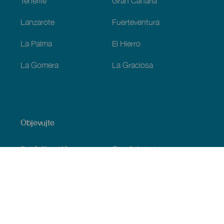
Tenerife
Gran Canaria
Lanzarote
Fuerteventura
La Palma
El Hierro
La Gomera
La Graciosa
Objevujte
Pobřeží a pláž
Okružní plavby
Gastronomie
Všechny články