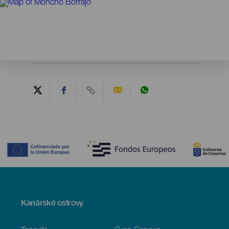
Contenido
Menú
Kanárské ostrovy
Footer