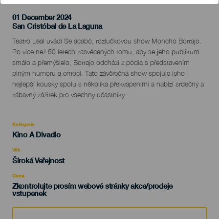
01 December 2024
Localidad
San Cristóbal de La Laguna
Descripción
Teatro Leal uvádí Se acabó, rozlučkovou show Moncho Borrajo.
del
Po více než 50 letech zasvěcených tomu, aby se jeho publikum
evento
smálo a přemýšlelo, Borrajo odchází z pódia s představením
plným humoru a emocí. Tato závěrečná show spojuje jeho
nejlepší kousky spolu s několika překvapeními a nabízí srdečný a
zábavný zážitek pro všechny účastníky.
Kategorie
Categoría
Kino A Divadlo
del
evento
Věk
Edad
Široká Veřejnost
Recomendada
Cena
Zkontrolujte prosím webové stránky akce/prodeje
vstupenek