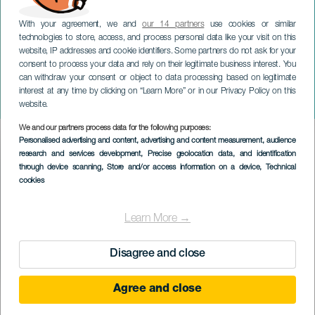
With your agreement, we and
our 14 partners
use cookies or similar
technologies to store, access, and process personal data like your visit on this
website, IP addresses and cookie identifiers. Some partners do not ask for your
consent to process your data and rely on their legitimate business interest. You
TENERIFE
can withdraw your consent or object to data processing based on legitimate
Od Monteverdiho k
interest at any time by clicking on “Learn More” or in our Privacy Policy on this
Beethovenovi
website.
We and our partners process data for the following purposes:
Imagen
Personalised advertising and content, advertising and content measurement, audience
Listado
research and services development
, Precise geolocation data, and identification
through device scanning
, Store and/or access information on a device
, Technical
cookies
Learn More →
Disagree and close
Agree and close
PROBĚHLÉ AKCE