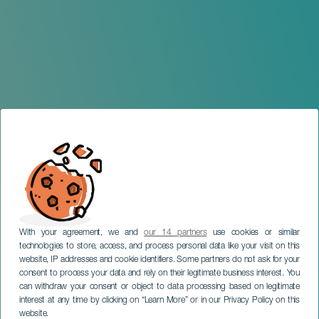
With your agreement, we and
our 14 partners
use cookies or similar
technologies to store, access, and process personal data like your visit on this
TENERIFE
website, IP addresses and cookie identifiers. Some partners do not ask for your
OPEN BARCELÓ “LOS
consent to process your data and rely on their legitimate business interest. You
can withdraw your consent or object to data processing based on legitimate
SILOS NATURAL, TENERIFE
interest at any time by clicking on “Learn More” or in our Privacy Policy on this
2022”
website.