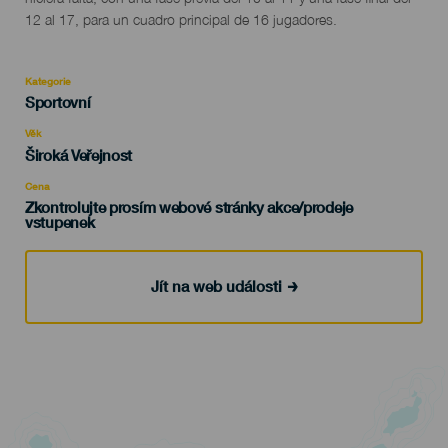
12 al 17, para un cuadro principal de 16 jugadores.
Kategorie
Categoría
Sportovní
del
evento
Věk
Edad
Široká Veřejnost
Recomendada
Cena
Zkontrolujte prosím webové stránky akce/prodeje
vstupenek
Jít na web události