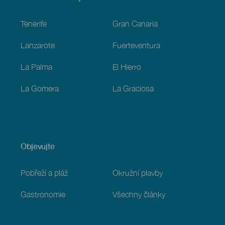
Footer
Tenerife
Gran Canaria
Lanzarote
Fuerteventura
La Palma
El Hierro
La Gomera
La Graciosa
Objevujte
Pobřeží a pláž
Okružní plavby
Gastronomie
Všechny články