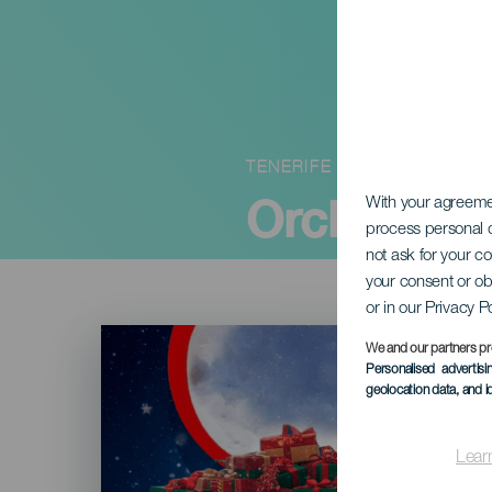
TENERIFE
Orchestr Tr
With your agreem
process personal d
not ask for your c
your consent or ob
or in our Privacy P
Imagen
Listado
We and our partners pr
Personalised advertis
geolocation data, and i
Lear