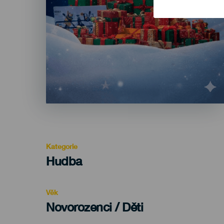
Kategorie
Categoría
Hudba
del
evento
Věk
Edad
Novorozenci / Děti
Recomendada