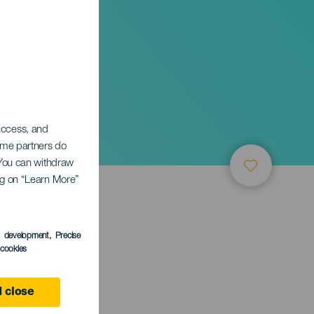
 access, and
Some partners do
. You can withdraw
ing on “Learn More”
s development
, Precise
l cookies
 close