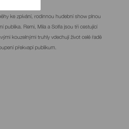
říběhy ke zpívání, rodinnou hudební show plnou
 publika. Remi, Mila a Solfa jsou tři cestující
vými kouzelnými truhly vdechují život celé řadě
oupení překvapí publikum.