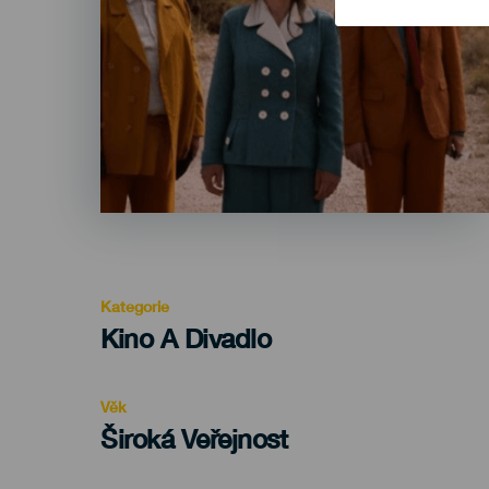
Kategorie
Categoría
Kino A Divadlo
del
evento
Věk
Edad
Široká Veřejnost
Recomendada