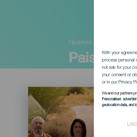
TENERIFE
Paisanos
With your agreem
process personal d
not ask for your c
your consent or ob
or in our Privacy P
Imagen
Listado
We and our partners pr
Personalised advertis
geolocation data, and i
Lear