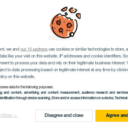
ent, we and
our 14 partners
use cookies or similar technologies to store,
ata like your visit on this website, IP addresses and cookie identifiers. 
onsent to process your data and rely on their legitimate business interest
ject to data processing based on legitimate interest at any time by click
olicy on this website.
ocess data for the following purposes:
ing and content, advertising and content measurement, audience research and service
PROBĚHLÉ AKCE
dentification through device scanning
, Store and/or access information on a device
, Technica
16 November 2025
Localidad
La Laguna
n More →
Disagree and close
Agree and