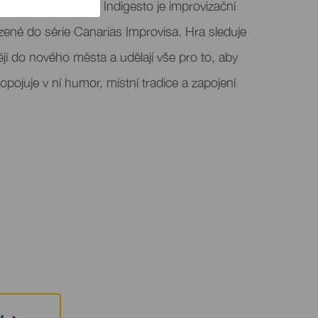
polečnosti Teatro Indigesto je improvizační
azené do série Canarias Improvisa. Hra sleduje
íždějí do nového města a udělají vše pro to, aby
ropojuje v ní humor, místní tradice a zapojení