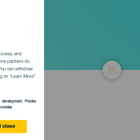
 access, and
Some partners do
. You can withdraw
ing on “Learn More”
s development
, Precise
l cookies
 close