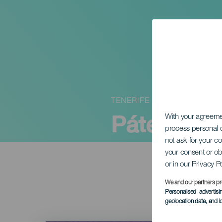
TENERIFE
Pátek: Th
With your agreem
process personal d
not ask for your c
your consent or ob
or in our Privacy P
We and our partners pr
Personalised advertis
geolocation data, and i