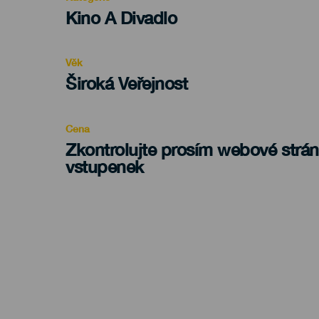
Categoría
Kino A Divadlo
del
evento
Věk
Edad
Široká Veřejnost
Recomendada
Cena
Zkontrolujte prosím webové strá
vstupenek