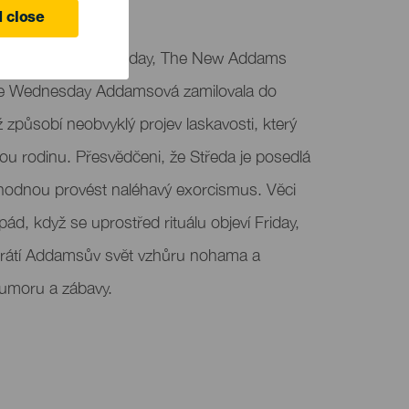
 close
 hudební komedii Friday, The New Addams
 se Wednesday Addamsová zamilovala do
 způsobí neobvyklý projev laskavosti, který
kou rodinu. Přesvědčeni, že Středa je posedlá
zhodnou provést naléhavý exorcismus. Věci
d, když se uprostřed rituálu objeví Friday,
brátí Addamsův svět vzhůru nohama a
umoru a zábavy.