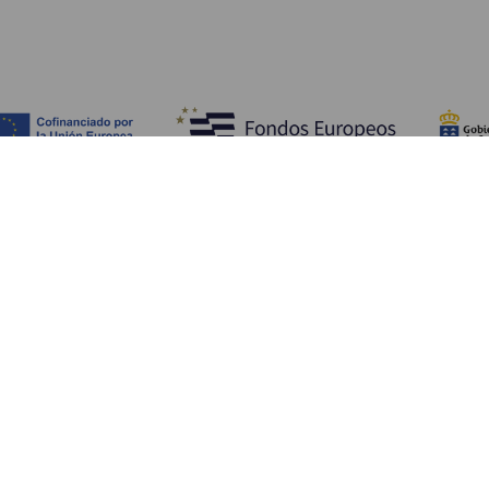
Objevujte
Pr
Pobřeží a pláž
Okružní plavby
Pr
Gastronomie
Všechny články
Ja
Kd