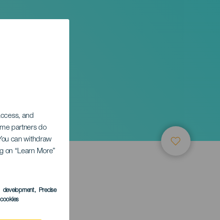
 access, and
Some partners do
. You can withdraw
ing on “Learn More”
s development
, Precise
l cookies
ary