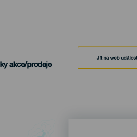
Jít na web událost
nky akce/prodeje