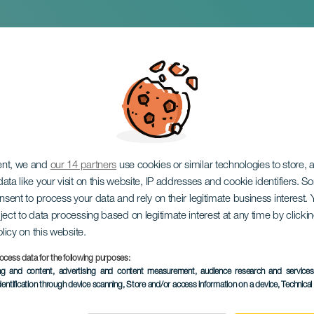
e New Addams Family
ent, we and
our 14 partners
use cookies or similar technologies to store,
ata like your visit on this website, IP addresses and cookie identifiers. 
onsent to process your data and rely on their legitimate business interest
ject to data processing based on legitimate interest at any time by click
olicy on this website.
ocess data for the following purposes:
PROBĚHLÉ AKCE
ing and content, advertising and content measurement, audience research and service
dentification through device scanning
, Store and/or access information on a device
, Technica
14 March to 14 Febru