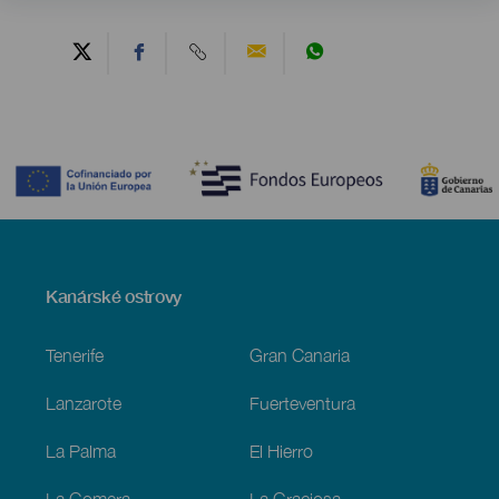
Contenido
Menú
Kanárské ostrovy
Footer
Tenerife
Gran Canaria
Lanzarote
Fuerteventura
La Palma
El Hierro
La Gomera
La Graciosa