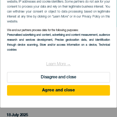
website, IP addresses and cookie identifiers. Some partners do not ask for your
consent to process your data and rely on their legitimate business interest. You
can withdraw your consent or object to data processing based on legitimate
TENERIFE
interest at any time by clicking on “Learn More” or in our Privacy Policy on this
Petite Lorena: Tremenda
website.
We and our partners process data for the following purposes:
Imagen
Personalised advertising and content, advertising and content measurement, audience
Listado
research and services development
, Precise geolocation data, and identification
through device scanning
, Store and/or access information on a device
, Technical
cookies
Learn More →
Disagree and close
Agree and close
PROBĚHLÉ AKCE
18 July 2025