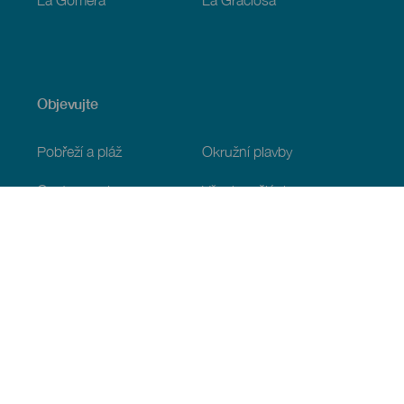
Objevujte
Pobřeží a pláž
Okružní plavby
Gastronomie
Všechny články
Praktické informace
Program
Podnebí
Jak se tam dostat
Kde jíst