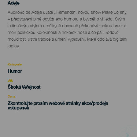
Localidad
Adeje
Descripción
Auditorio de Adeje uvádí „Tremenda“, novou show Petite Loreny
del
– představení plné odvážného humoru a bystrého vhledu. Svým
evento
jedinečným stylem umělkyně dovedně překonává tenkou hranici
mezi politickou korektností a nekorektností a čerpá z rodové
moudrosti ústní tradice a umění vyprávění, které odolává digitální
logice.
Kategorie
Categoría
Humor
del
evento
Věk
Edad
Široká Veřejnost
Recomendada
Cena
Zkontrolujte prosím webové stránky akce/prodeje
vstupenek