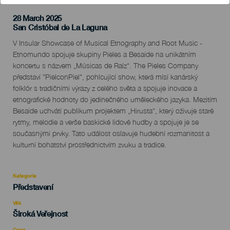
28 March 2025
Localidad
San Cristóbal de La Laguna
Descripción
V Insular Showcase of Musical Etnography and Root Music -
del
Etnomundo spojuje skupiny Pieles a Besaide na unikátním
evento
koncertu s názvem „Músicas de Raíz“. The Pieles Company
představí "PielconPiel", pohlcující show, která mísí kanárský
folklór s tradičními výrazy z celého světa a spojuje inovace a
etnografické hodnoty do jedinečného uměleckého jazyka. Mezitím
Besaide uchvátí publikum projektem „Hirusta“, který oživuje staré
rytmy, melodie a verše baskické lidové hudby a spojuje je se
současnými prvky. Tato událost oslavuje hudební rozmanitost a
kulturní bohatství prostřednictvím zvuku a tradice.
Kategorie
Categoría
Představení
del
evento
Věk
Edad
Široká Veřejnost
Recomendada
Cena