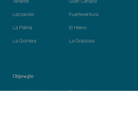
Tenerife
Gran Canaria
Lanzarote
Fuerteventura
La Palma
El Hierro
La Gomera
La Graciosa
Objevujte
Pobřeží a pláž
Okružní plavby
Gastronomie
Všechny články