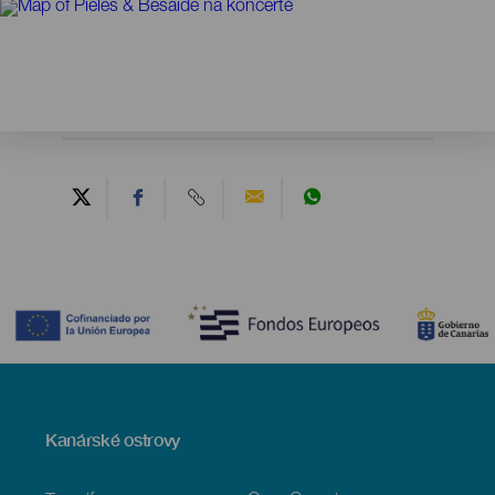
Contenido
Menú
Kanárské ostrovy
Footer