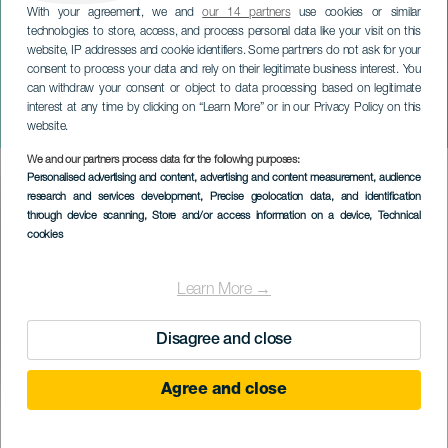
With your agreement, we and
our 14 partners
use cookies or similar
technologies to store, access, and process personal data like your visit on this
website, IP addresses and cookie identifiers. Some partners do not ask for your
consent to process your data and rely on their legitimate business interest. You
can withdraw your consent or object to data processing based on legitimate
TENERIFE
interest at any time by clicking on “Learn More” or in our Privacy Policy on this
Pieles & Besaide na koncertě
website.
We and our partners process data for the following purposes:
Imagen
Personalised advertising and content, advertising and content measurement, audience
Listado
research and services development
, Precise geolocation data, and identification
through device scanning
, Store and/or access information on a device
, Technical
cookies
Learn More →
Disagree and close
Agree and close
PROBĚHLÉ AKCE