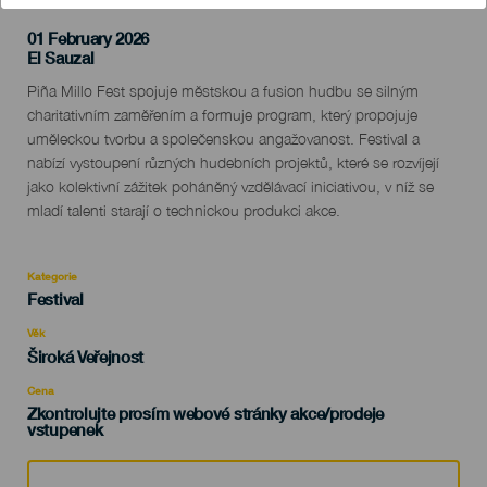
01 February 2026
Localidad
El Sauzal
Descripción
Piña Millo Fest spojuje městskou a fusion hudbu se silným
del
charitativním zaměřením a formuje program, který propojuje
evento
uměleckou tvorbu a společenskou angažovanost. Festival a
nabízí vystoupení různých hudebních projektů, které se rozvíjejí
jako kolektivní zážitek poháněný vzdělávací iniciativou, v níž se
mladí talenti starají o technickou produkci akce.
Kategorie
Categoría
Festival
del
evento
Věk
Edad
Široká Veřejnost
Recomendada
Cena
Zkontrolujte prosím webové stránky akce/prodeje
vstupenek