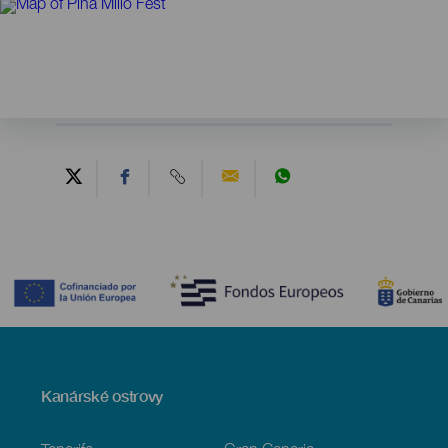
Contenido
Menú
Kanárské ostrovy
Footer