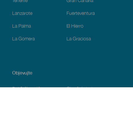
Tenerife
Gran Canaria
Lanzarote
Fuerteventura
La Palma
El Hierro
La Gomera
La Graciosa
Objevujte
Pobřeží a pláž
Okružní plavby
Gastronomie
Všechny články