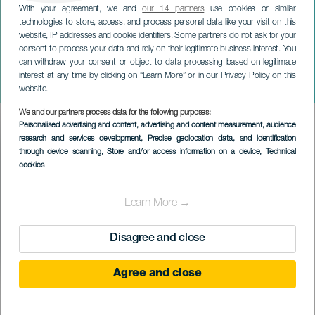
With your agreement, we and
our 14 partners
use cookies or similar
technologies to store, access, and process personal data like your visit on this
website, IP addresses and cookie identifiers. Some partners do not ask for your
consent to process your data and rely on their legitimate business interest. You
can withdraw your consent or object to data processing based on legitimate
TENERIFE
interest at any time by clicking on “Learn More” or in our Privacy Policy on this
Piña Millo Fest
website.
We and our partners process data for the following purposes:
Imagen
Personalised advertising and content, advertising and content measurement, audience
Listado
research and services development
, Precise geolocation data, and identification
through device scanning
, Store and/or access information on a device
, Technical
cookies
Learn More →
Disagree and close
Agree and close
PROBĚHLÉ AKCE