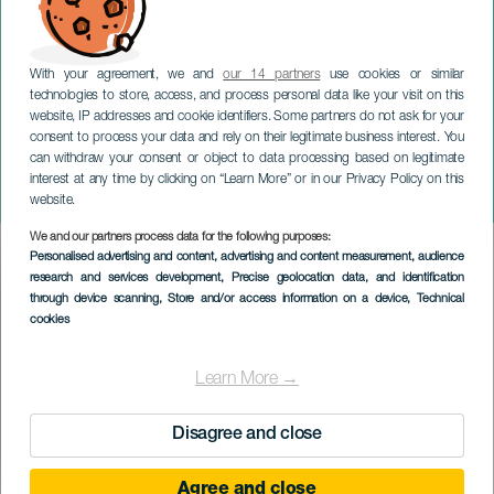
With your agreement, we and
our 14 partners
use cookies or similar
technologies to store, access, and process personal data like your visit on this
website, IP addresses and cookie identifiers. Some partners do not ask for your
consent to process your data and rely on their legitimate business interest. You
can withdraw your consent or object to data processing based on legitimate
TENERIFE
interest at any time by clicking on “Learn More” or in our Privacy Policy on this
Pokzipol Poops na koncertě
website.
We and our partners process data for the following purposes:
Imagen
Personalised advertising and content, advertising and content measurement, audience
Listado
research and services development
, Precise geolocation data, and identification
through device scanning
, Store and/or access information on a device
, Technical
cookies
Learn More →
Disagree and close
Agree and close