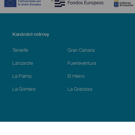
Menú
Kanárské ostrovy
Footer
Tenerife
Gran Canaria
Lanzarote
Fuerteventura
La Palma
El Hierro
La Gomera
La Graciosa
Objevujte