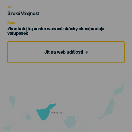
del
evento
Věk
Edad
Široká Veřejnost
Recomendada
Cena
Zkontrolujte prosím webové stránky akce/prodeje
vstupenek
Jít na web události
TENERIFE