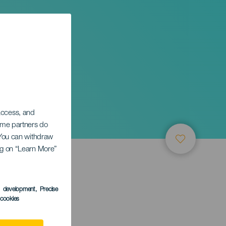
 access, and
Some partners do
. You can withdraw
ing on “Learn More”
s development
, Precise
l cookies