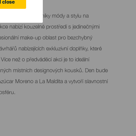
 close
 místem pro milovníky módy a stylu na
ce nabízí kouzelné prostředí s jedinečnými
fesionální make-up oblast pro bezchybný
vrhářů nabízejících exkluzivní doplňky, které
íce než o předváděcí akci je to ideální
inečných místních designových kousků. Den bude
zúcar Moreno a La Maldita a vytvoří slavnostní
sféru.