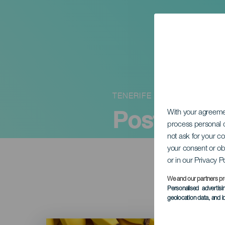
TENERIFE
Postureo 
With your agreem
process personal d
not ask for your c
your consent or ob
or in our Privacy P
We and our partners pr
Personalised advertis
geolocation data, and i
Imagen