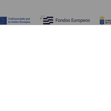
Objevujte
Pr
Pobřeží a pláž
Okružní plavby
Pr
Gastronomie
Všechny články
Ja
Kd
Sl