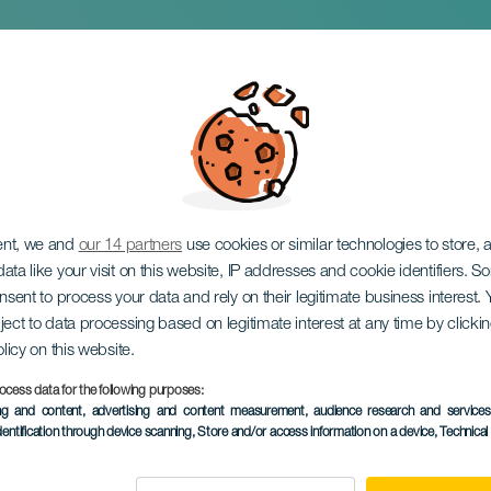
Market Fest
ent, we and
our 14 partners
use cookies or similar technologies to store,
ata like your visit on this website, IP addresses and cookie identifiers. 
onsent to process your data and rely on their legitimate business interest
ject to data processing based on legitimate interest at any time by click
olicy on this website.
ocess data for the following purposes:
PROBĚHLÉ AKCE
ing and content, advertising and content measurement, audience research and service
dentification through device scanning
, Store and/or access information on a device
, Technica
02 November 2024
Localidad
Adeje