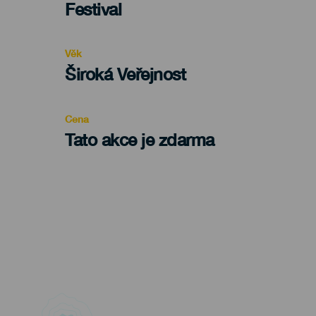
Categoría
Festival
del
evento
Věk
Edad
Široká Veřejnost
Recomendada
Cena
Tato akce je zdarma