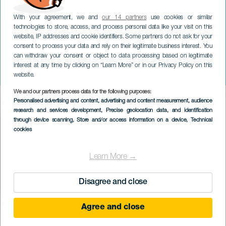
With your agreement, we and
our 14 partners
use cookies or similar
technologies to store, access, and process personal data like your visit on this
website, IP addresses and cookie identifiers. Some partners do not ask for your
consent to process your data and rely on their legitimate business interest. You
can withdraw your consent or object to data processing based on legitimate
TENERIFE
interest at any time by clicking on “Learn More” or in our Privacy Policy on this
Retro noční párty
website.
We and our partners process data for the following purposes:
Imagen
Personalised advertising and content, advertising and content measurement, audience
Listado
research and services development
, Precise geolocation data, and identification
through device scanning
, Store and/or access information on a device
, Technical
cookies
Learn More →
Disagree and close
Agree and close
PROBĚHLÉ AKCE