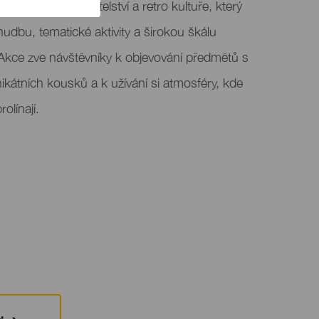
h věnovaný sběratelství a retro kultuře, který
udbu, tematické aktivity a širokou škálu
 Akce zve návštěvníky k objevování předmětů s
ikátních kousků a k užívání si atmosféry, kde
olínají.