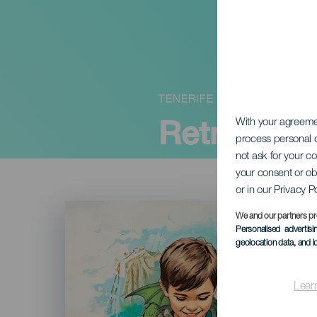
TENERIFE
Retro, sbě
With your agreem
process personal d
not ask for your c
your consent or ob
or in our Privacy P
Imagen
Listado
We and our partners pr
Personalised advertis
geolocation data, and i
Lear