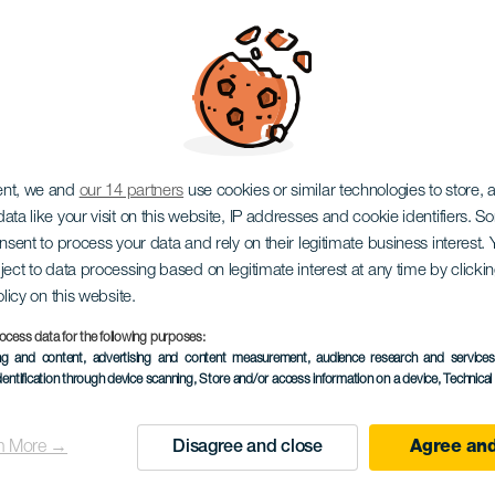
ratelské a vintage vel
ent, we and
our 14 partners
use cookies or similar technologies to store,
ata like your visit on this website, IP addresses and cookie identifiers. 
onsent to process your data and rely on their legitimate business interest
ject to data processing based on legitimate interest at any time by click
olicy on this website.
ocess data for the following purposes:
ing and content, advertising and content measurement, audience research and service
PROBĚHLÉ AKCE
dentification through device scanning
, Store and/or access information on a device
, Technica
06 December 2025
Localidad
Los Realejos
n More →
Disagree and close
Agree and