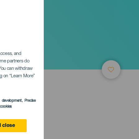
etrhy
 access, and
Some partners do
. You can withdraw
ing on “Learn More”
s development
, Precise
l cookies
 close