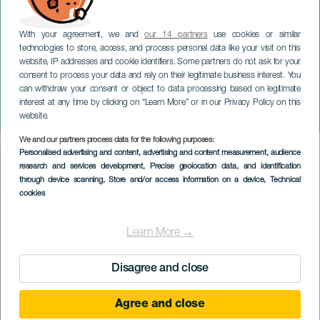
With your agreement, we and
our 14 partners
use cookies or similar
technologies to store, access, and process personal data like your visit on this
website, IP addresses and cookie identifiers. Some partners do not ask for your
consent to process your data and rely on their legitimate business interest. You
can withdraw your consent or object to data processing based on legitimate
TENERIFE
interest at any time by clicking on “Learn More” or in our Privacy Policy on this
Salomé Moreno
website.
We and our partners process data for the following purposes:
Imagen
Personalised advertising and content, advertising and content measurement, audience
Listado
research and services development
, Precise geolocation data, and identification
through device scanning
, Store and/or access information on a device
, Technical
cookies
Learn More →
Disagree and close
Agree and close