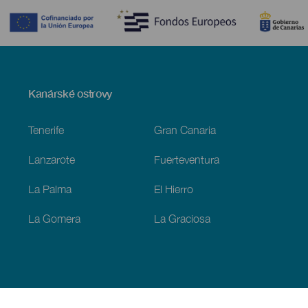
Menú
Kanárské ostrovy
Footer
Tenerife
Gran Canaria
Lanzarote
Fuerteventura
La Palma
El Hierro
La Gomera
La Graciosa
Objevujte