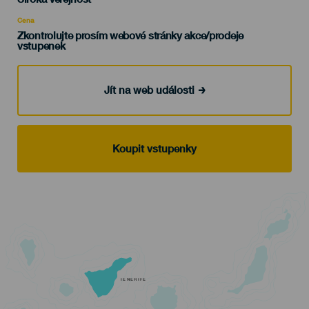
Recomendada
Cena
Zkontrolujte prosím webové stránky akce/prodeje
vstupenek
Jít na web události
Koupit vstupenky
TENERIFE