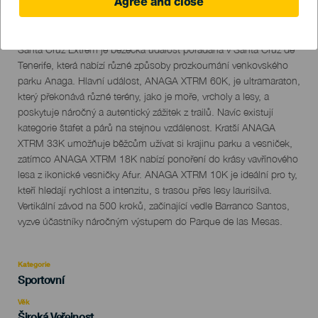
Agree and close
17 October 2026
Localidad
Santa Cruz de Tenerife
Descripción
Santa Cruz Extrem je běžecká událost pořádaná v Santa Cruz de
del
Tenerife, která nabízí různé způsoby prozkoumání venkovského
evento
parku Anaga. Hlavní událost, ANAGA XTRM 60K, je ultramaraton,
který překonává různé terény, jako je moře, vrcholy a lesy, a
poskytuje náročný a autentický zážitek z trailů. Navíc existují
kategorie štafet a párů na stejnou vzdálenost. Kratší ANAGA
XTRM 33K umožňuje běžcům užívat si krajinu parku a vesniček,
zatímco ANAGA XTRM 18K nabízí ponoření do krásy vavřínového
lesa z ikonické vesničky Afur. ANAGA XTRM 10K je ideální pro ty,
kteří hledají rychlost a intenzitu, s trasou přes lesy laurisilva.
Vertikální závod na 500 kroků, začínající vedle Barranco Santos,
vyzve účastníky náročným výstupem do Parque de las Mesas.
Kategorie
Categoría
Sportovní
del
evento
Věk
Edad
Široká Veřejnost