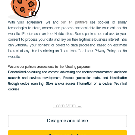
With your agreement, we and
our 14 partners
use cookies or similar
technologies to store, access, and process personal data like your visit on this
website, IP addresses and cookie identifiers. Some partners do not ask for your
consent to process your data and rely on their legitimate business interest. You
can withdraw your consent or object to data processing based on legitimate
TENERIFE
interest at any time by clicking on “Learn More” or in our Privacy Policy on this
Santa Cruz Extreme
website.
We and our partners process data for the following purposes:
Imagen
Personalised advertising and content, advertising and content measurement, audience
Listado
research and services development
, Precise geolocation data, and identification
through device scanning
, Store and/or access information on a device
, Technical
cookies
Learn More →
Disagree and close