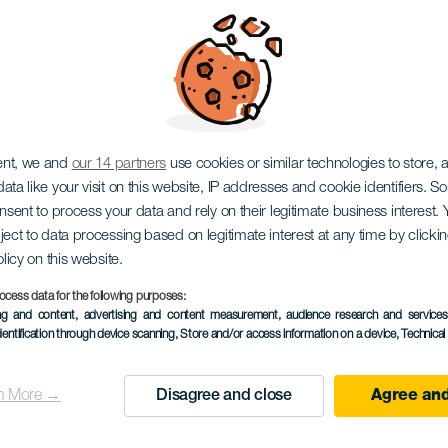
rias - Legends Live
ent, we and
our 14 partners
use cookies or similar technologies to store,
ata like your visit on this website, IP addresses and cookie identifiers. 
onsent to process your data and rely on their legitimate business interest
ject to data processing based on legitimate interest at any time by click
olicy on this website.
ocess data for the following purposes:
PROBĚHLÉ AKCE
ing and content, advertising and content measurement, audience research and service
dentification through device scanning
, Store and/or access information on a device
, Technica
03 June 2023
Localidad
ADEJE
n More →
Disagree and close
Agree and
Descripción
Tenerife bude další etap