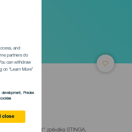
 access, and
Some partners do
. You can withdraw
ing on “Learn More”
s development
, Precise
l cookies
 close
ou turné ''MU SONG'' zpěváka STINGA,