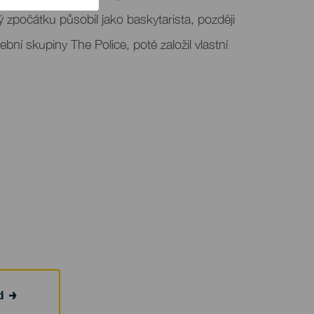
ý zpočátku působil jako baskytarista, později
bní skupiny The Police, poté založil vlastní
i