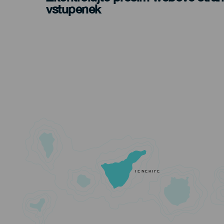
vstupenek
TENERIFE