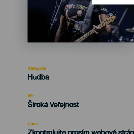
Kategorie
Categoría
Hudba
del
evento
Věk
Edad
Široká Veřejnost
Recomendada
Cena
Zkontrolujte prosím webové strá