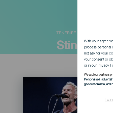
TENERIFE
Sting Cana
With your agreem
process personal d
not ask for your c
your consent or ob
or in our Privacy P
We and our partners pr
Imagen
Personalised advertis
Listado
geolocation data, and i
Lear