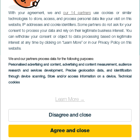
With your agreement, we and
our 14 partners
use cookies or similar
technologies to store, access, and process personal data like your visit on this
website, IP addresses and cookie identifiers. Some partners do not ask for your
consent to process your data and rely on their legitimate business interest. You
can withdraw your consent or object to data processing based on legitimate
TENERIFE
interest at any time by clicking on “Learn More” or in our Privacy Policy on this
Svatý týden La Laguna
website.
We and our partners process data for the following purposes:
Imagen
Personalised advertising and content, advertising and content measurement, audience
Listado
research and services development
, Precise geolocation data, and identification
through device scanning
, Store and/or access information on a device
, Technical
cookies
Learn More →
Disagree and close
Agree and close
PROBĚHLÉ AKCE