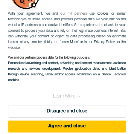
With your agreement, we and
our 14 partners
use cookies or similar
technologies to store, access, and process personal data like your visit on this
website, IP addresses and cookie identifiers. Some partners do not ask for your
consent to process your data and rely on their legitimate business interest. You
can withdraw your consent or object to data processing based on legitimate
TENERIFE
interest at any time by clicking on “Learn More” or in our Privacy Policy on this
Tarwa N-Tiniri na koncertě
website.
We and our partners process data for the following purposes:
Imagen
Personalised advertising and content, advertising and content measurement, audience
Listado
research and services development
, Precise geolocation data, and identification
through device scanning
, Store and/or access information on a device
, Technical
cookies
Learn More →
Disagree and close
Agree and close
PROBĚHLÉ AKCE