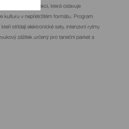
lture, hudební akci, která oslavuje
e kulturu v nepřetržitém formátu. Program
teří střídají elektronické sety, intenzivní rytmy
k zvukový zážitek určený pro taneční parket a