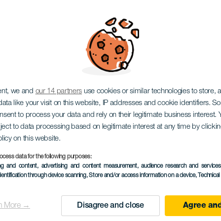
ulture: 5. prosince
ent, we and
our 14 partners
use cookies or similar technologies to store,
ata like your visit on this website, IP addresses and cookie identifiers. 
onsent to process your data and rely on their legitimate business interest
ject to data processing based on legitimate interest at any time by click
olicy on this website.
ocess data for the following purposes:
ing and content, advertising and content measurement, audience research and service
dentification through device scanning
, Store and/or access information on a device
, Technica
05 December 2026
Localidad
Santa Cruz de Tenerif
n More →
Disagree and close
Agree and