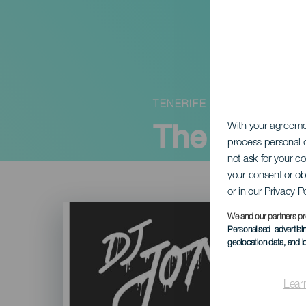
TENERIFE
The Rave K
With your agreem
process personal d
not ask for your c
your consent or ob
or in our Privacy P
Imagen
Listado
We and our partners pr
Personalised advertis
geolocation data, and i
Lear