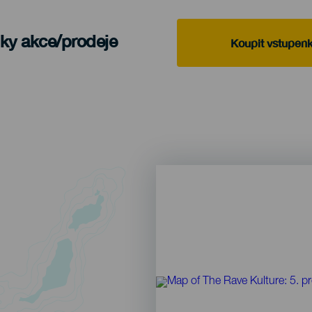
nky akce/prodeje
Koupit vstupen