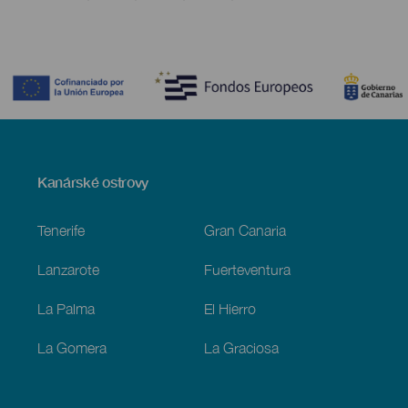
Contenido
Menú
Kanárské ostrovy
Footer
Tenerife
Gran Canaria
Lanzarote
Fuerteventura
La Palma
El Hierro
La Gomera
La Graciosa