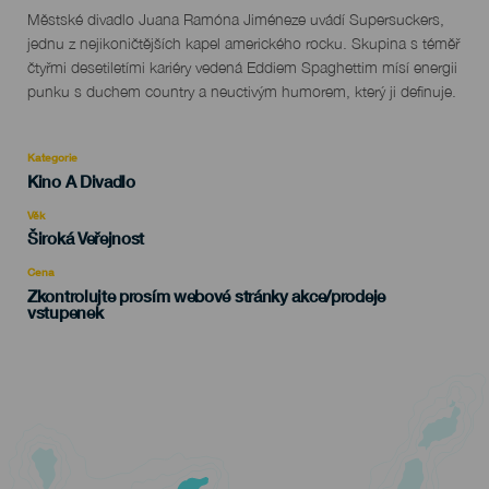
Descripción
Městské divadlo Juana Ramóna Jiméneze uvádí Supersuckers,
del
jednu z nejikoničtějších kapel amerického rocku. Skupina s téměř
evento
čtyřmi desetiletími kariéry vedená Eddiem Spaghettim mísí energii
punku s duchem country a neuctivým humorem, který ji definuje.
Kategorie
Categoría
Kino A Divadlo
del
evento
Věk
Edad
Široká Veřejnost
Recomendada
Cena
Zkontrolujte prosím webové stránky akce/prodeje
vstupenek