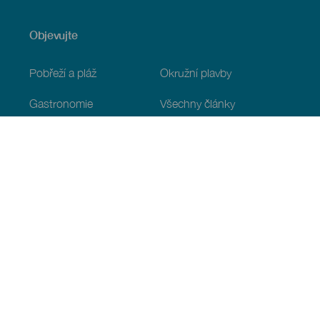
Objevujte
Pobřeží a pláž
Okružní plavby
Gastronomie
Všechny články
Praktické informace
Program
Podnebí
Jak se tam dostat
Kde jíst
Kde se ubytovat
Souostroví
Služby