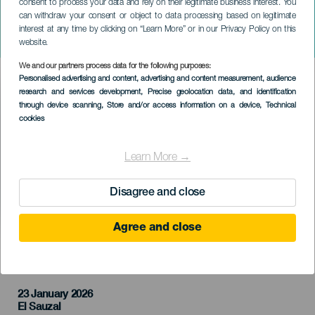
consent to process your data and rely on their legitimate business interest. You
can withdraw your consent or object to data processing based on legitimate
TENERIFE
interest at any time by clicking on “Learn More” or in our Privacy Policy on this
The Supersuckers
website.
We and our partners process data for the following purposes:
Imagen
Personalised advertising and content, advertising and content measurement, audience
Listado
research and services development
, Precise geolocation data, and identification
through device scanning
, Store and/or access information on a device
, Technical
cookies
Learn More →
Disagree and close
Agree and close
PROBĚHLÉ AKCE
23 January 2026
Localidad
El Sauzal