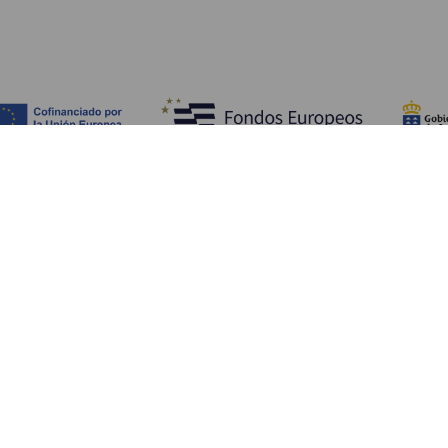
Objevujte
Pr
Pobřeží a pláž
Okružní plavby
Pr
Gastronomie
Všechny články
Ja
Kd