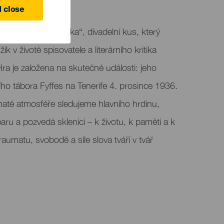
 close
Toasty Péreze Minika“, divadelní kus, který
k v životě spisovatele a literárního kritika
a je založena na skutečné události: jeho
ho tábora Fyffes na Tenerife 4. prosince 1936.
haté atmosféře sledujeme hlavního hrdinu,
ru a pozvedá sklenici – k životu, k paměti a k
raumatu, svobodě a síle slova tváří v tvář