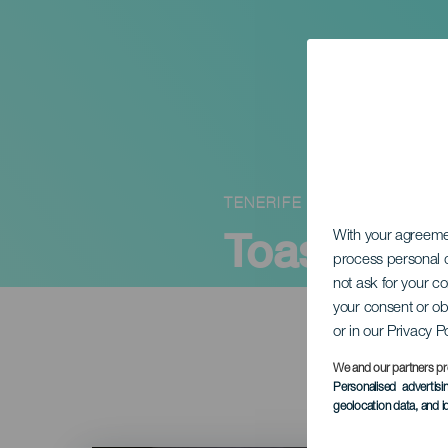
TENERIFE
Toasty Pér
With your agreem
process personal d
not ask for your c
your consent or ob
or in our Privacy P
We and our partners pr
Personalised advertis
geolocation data, and i