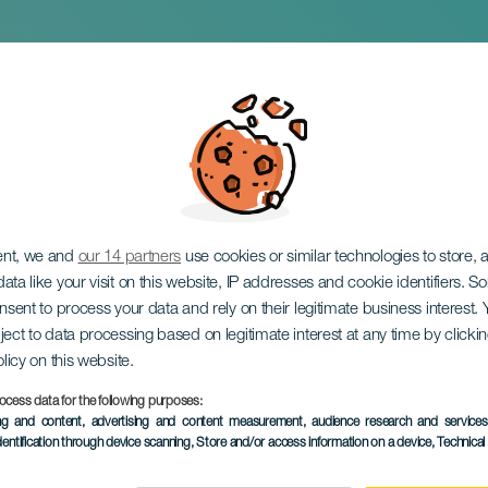
eze Minika
ent, we and
our 14 partners
use cookies or similar technologies to store,
ata like your visit on this website, IP addresses and cookie identifiers. 
onsent to process your data and rely on their legitimate business interest
ject to data processing based on legitimate interest at any time by click
olicy on this website.
ocess data for the following purposes:
PROBĚHLÉ AKCE
ing and content, advertising and content measurement, audience research and service
dentification through device scanning
, Store and/or access information on a device
, Technica
31 Kvě 2025