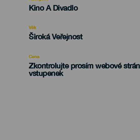
Categoría
Kino A Divadlo
del
evento
Věk
Edad
Široká Veřejnost
Recomendada
Cena
Zkontrolujte prosím webové strá
vstupenek