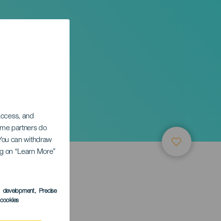
 access, and
Some partners do
. You can withdraw
ing on “Learn More”
s development
, Precise
l cookies