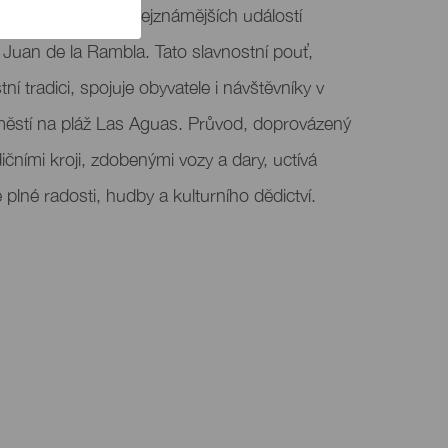
edro je jednou z nejznámějších událostí
 Juan de la Rambla. Tato slavnostní pouť,
í tradici, spojuje obyvatele i návštěvníky v
ěstí na pláž Las Aguas. Průvod, doprovázený
dičními kroji, zdobenými vozy a dary, uctívá
plné radosti, hudby a kulturního dědictví.