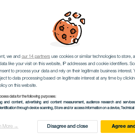
ouť do San Pedra
ent, we and
our 14 partners
use cookies or similar technologies to store,
ata like your visit on this website, IP addresses and cookie identifiers. 
onsent to process your data and rely on their legitimate business interest
ject to data processing based on legitimate interest at any time by click
olicy on this website.
ocess data for the following purposes:
PROBĚHLÉ AKCE
ing and content, advertising and content measurement, audience research and service
dentification through device scanning
, Store and/or access information on a device
, Technica
05 July 2026
Localidad
San Juan de la Rambl
n More →
Disagree and close
Agree and