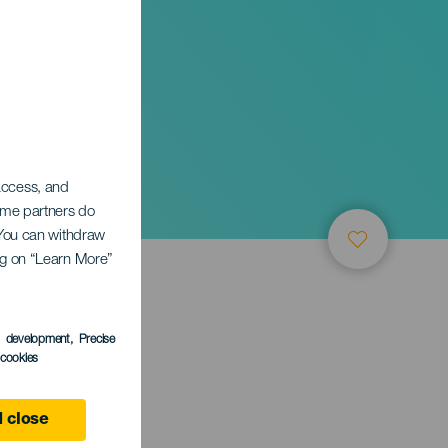
 access, and
Some partners do
. You can withdraw
ing on “Learn More”
s development
, Precise
l cookies
a
 close