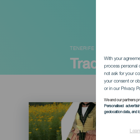
TENERIFE
Tradiční p
With your agreem
process personal d
not ask for your c
your consent or ob
or in our Privacy P
We and our partners pr
Imagen
Personalised advertis
Listado
geolocation data, and i
Lear