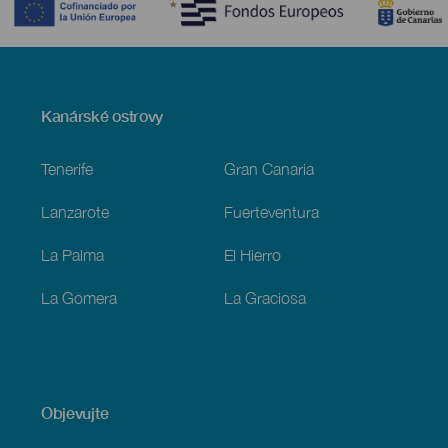
Menú
Kanárské ostrovy
Footer
Tenerife
Gran Canaria
Lanzarote
Fuerteventura
La Palma
El Hierro
La Gomera
La Graciosa
Objevujte