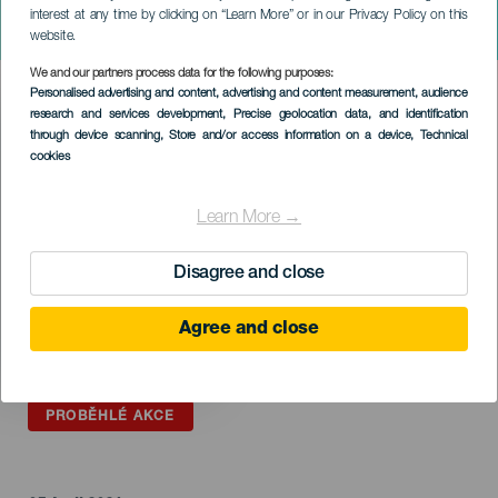
TENERIFE
interest at any time by clicking on “Learn More” or in our Privacy Policy on this
Tributo a Adele
website.
We and our partners process data for the following purposes:
Imagen
Personalised advertising and content, advertising and content measurement, audience
Listado
research and services development
, Precise geolocation data, and identification
through device scanning
, Store and/or access information on a device
, Technical
cookies
Learn More →
Disagree and close
Agree and close
PROBĚHLÉ AKCE