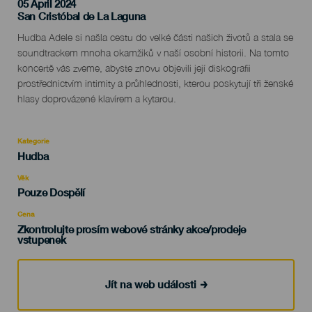
05 April 2024
Localidad
San Cristóbal de La Laguna
Descripción
Hudba Adele si našla cestu do velké části našich životů a stala se
del
soundtrackem mnoha okamžiků v naší osobní historii. Na tomto
evento
koncertě vás zveme, abyste znovu objevili její diskografii
prostřednictvím intimity a průhlednosti, kterou poskytují tři ženské
hlasy doprovázené klavírem a kytarou.
Kategorie
Categoría
Hudba
del
evento
Věk
Edad
Pouze Dospělí
Recomendada
Cena
Zkontrolujte prosím webové stránky akce/prodeje
vstupenek
Jít na web události