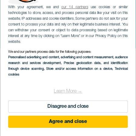
With your agreement, we and
our 14 partners
use cookies or similar
technologies to store, access, and process personal data like your visit on this
website, IP addresses and cookie identifiers. Some partners do not ask for your
consent to process your data and rely on their legitimate business interest. You
can withdraw your consent or object to data processing based on legitimate
TENERIFE
interest at any time by clicking on “Learn More” or in our Privacy Policy on this
Valeria Castro na koncertě
website.
We and our partners process data for the following purposes:
Imagen
Personalised advertising and content, advertising and content measurement, audience
Listado
research and services development
, Precise geolocation data, and identification
through device scanning
, Store and/or access information on a device
, Technical
cookies
Learn More →
Disagree and close
Agree and close
PROBĚHLÉ AKCE