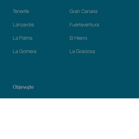
Tenerife
Gran Canaria
Lanzarote
Fuerteventura
La Palma
El Hierro
La Gomera
La Graciosa
Objevujte
Pobřeží a pláž
Okružní plavby
Gastronomie
Všechny články