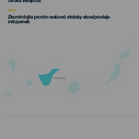
Edad
Široká Veřejnost
Recomendada
Cena
Zkontrolujte prosím webové stránky akce/prodeje
vstupenek
TENERIFE