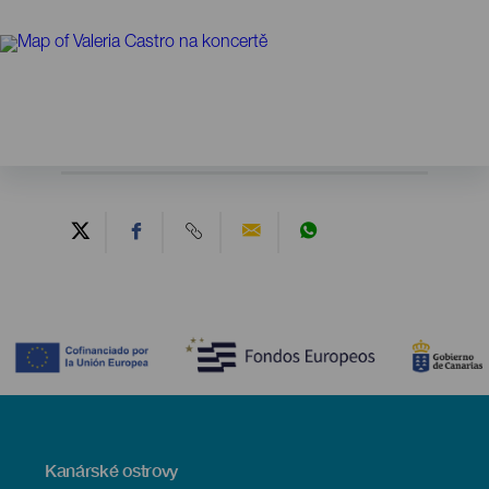
Contenido
Menú
Kanárské ostrovy
Footer