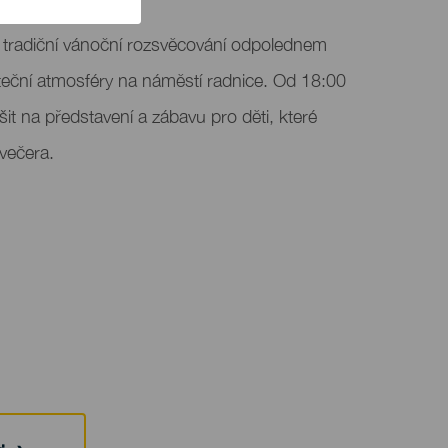
j tradiční vánoční rozsvěcování odpolednem
áteční atmosféry na náměstí radnice. Od 18:00
it na představení a zábavu pro děti, které
 večera.