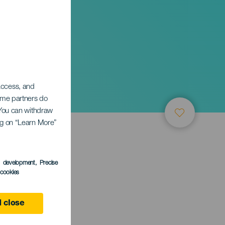
 access, and
Some partners do
. You can withdraw
ing on “Learn More”
s development
, Precise
l cookies
 close