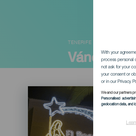
TENERIFE
Vánoční os
With your agreem
process personal d
not ask for your c
your consent or ob
or in our Privacy P
Imagen
Listado
We and our partners pr
Personalised advertis
geolocation data, and i
Lear