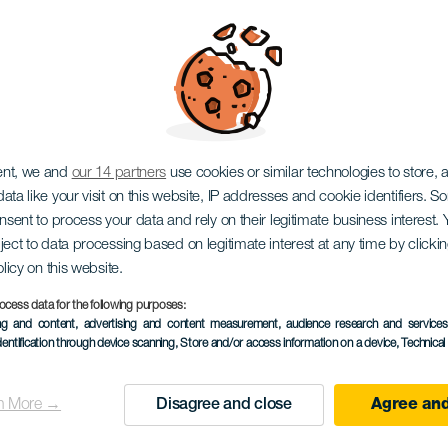
větlení El Rosario
ent, we and
our 14 partners
use cookies or similar technologies to store,
ata like your visit on this website, IP addresses and cookie identifiers. 
onsent to process your data and rely on their legitimate business interest
ject to data processing based on legitimate interest at any time by click
olicy on this website.
ocess data for the following purposes:
ing and content, advertising and content measurement, audience research and service
dentification through device scanning
, Store and/or access information on a device
, Technica
PROBĚHLÉ AKCE
n More →
Disagree and close
Agree and
28 November 2025
Localidad
La Esperanza