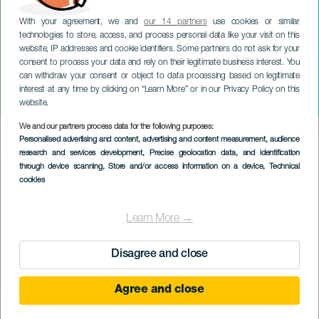
With your agreement, we and
our 14 partners
use cookies or similar
technologies to store, access, and process personal data like your visit on this
website, IP addresses and cookie identifiers. Some partners do not ask for your
consent to process your data and rely on their legitimate business interest. You
can withdraw your consent or object to data processing based on legitimate
TENERIFE
interest at any time by clicking on “Learn More” or in our Privacy Policy on this
Ven y Vino
website.
We and our partners process data for the following purposes:
Imagen
Personalised advertising and content, advertising and content measurement, audience
Listado
research and services development
, Precise geolocation data, and identification
through device scanning
, Store and/or access information on a device
, Technical
cookies
Learn More →
Disagree and close
Agree and close