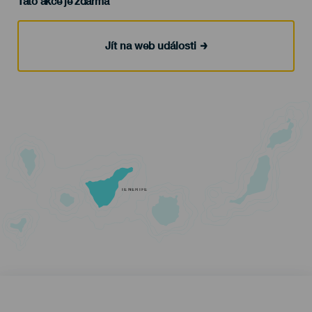
Tato akce je zdarma
Jít na web události
TENERIFE