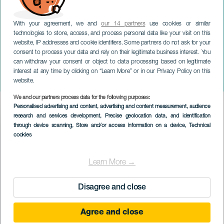
With your agreement, we and
our 14 partners
use cookies or similar
technologies to store, access, and process personal data like your visit on this
website, IP addresses and cookie identifiers. Some partners do not ask for your
consent to process your data and rely on their legitimate business interest. You
can withdraw your consent or object to data processing based on legitimate
TENERIFE
interest at any time by clicking on “Learn More” or in our Privacy Policy on this
¡Viva la Pepa!
website.
We and our partners process data for the following purposes:
Imagen
Personalised advertising and content, advertising and content measurement, audience
Listado
research and services development
, Precise geolocation data, and identification
through device scanning
, Store and/or access information on a device
, Technical
cookies
Learn More →
Disagree and close
Agree and close