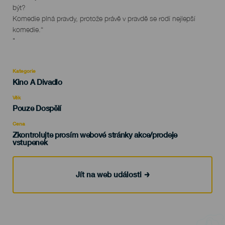
být?
Komedie plná pravdy, protože právě v pravdě se rodí nejlepší
komedie.“
"
Kategorie
Categoría
Kino A Divadlo
del
evento
Věk
Edad
Pouze Dospělí
Recomendada
Cena
Zkontrolujte prosím webové stránky akce/prodeje
vstupenek
Jít na web události