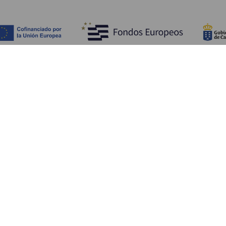
Objevujte
Pr
Pobřeží a pláž
Okružní plavby
Pr
Gastronomie
Všechny články
Ja
Kd
Sl