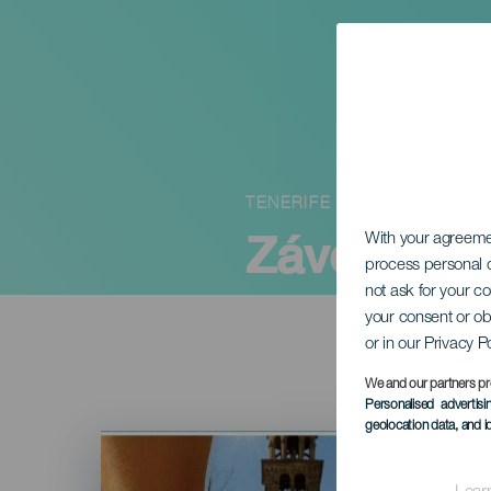
TENERIFE
Závod bez
With your agreem
process personal d
not ask for your c
your consent or ob
or in our Privacy P
We and our partners pr
Personalised advertis
geolocation data, and i
Imagen
Listado