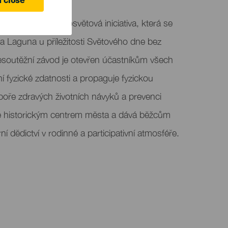
 close
 je sportovní a osvětová iniciativa, která se
a Laguna u příležitosti Světového dne bez
esoutěžní závod je otevřen účastníkům všech
í fyzické zdatnosti a propaguje fyzickou
dpoře zdravých životních návyků a prevenci
de historickým centrem města a dává běžcům
ní dědictví v rodinné a participativní atmosféře.