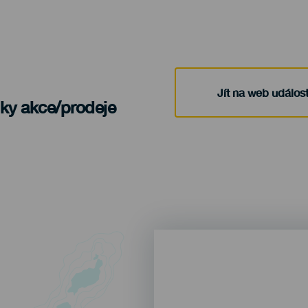
Jít na web událost
nky akce/prodeje