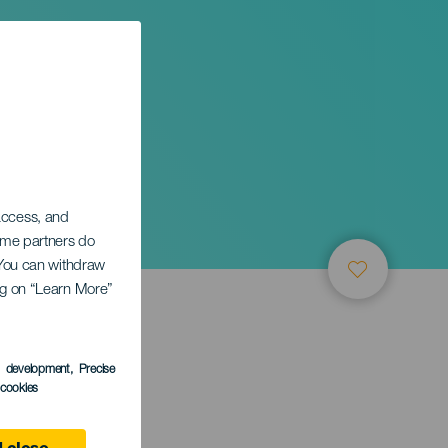
 access, and
Some partners do
. You can withdraw
ing on “Learn More”
s development
, Precise
l cookies