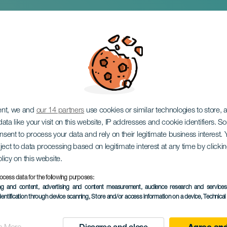
 kouření v Lagunera
ent, we and
our 14 partners
use cookies or similar technologies to store,
ata like your visit on this website, IP addresses and cookie identifiers. 
onsent to process your data and rely on their legitimate business interest
ject to data processing based on legitimate interest at any time by click
olicy on this website.
ocess data for the following purposes:
PROBĚHLÉ AKCE
ing and content, advertising and content measurement, audience research and service
dentification through device scanning
, Store and/or access information on a device
, Technica
31 Kvě 2025
Localidad
La Laguna