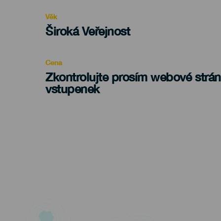
evento
Věk
Edad
Široká Veřejnost
Recomendada
Cena
Zkontrolujte prosím webové strá
vstupenek