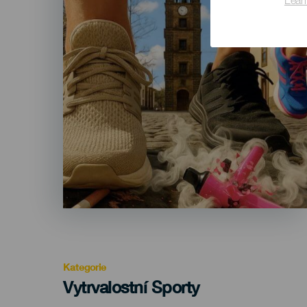
Lear
Kategorie
Categoría
Vytrvalostní Sporty
del