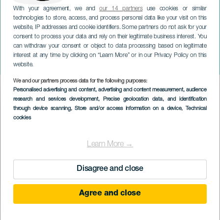
With your agreement, we and
our 14 partners
use cookies or similar
technologies to store, access, and process personal data like your visit on this
website, IP addresses and cookie identifiers. Some partners do not ask for your
consent to process your data and rely on their legitimate business interest. You
TENERIFE
can withdraw your consent or object to data processing based on legitimate
Zkrácená improvizace:
interest at any time by clicking on “Learn More” or in our Privacy Policy on this
Červený kabel
website.
We and our partners process data for the following purposes:
Imagen
Personalised advertising and content, advertising and content measurement, audience
Listado
research and services development
, Precise geolocation data, and identification
through device scanning
, Store and/or access information on a device
, Technical
cookies
Learn More →
Disagree and close
Agree and close
PROBĚHLÉ AKCE