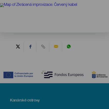
Contenido
Menú
Kanárské ostrovy
Footer