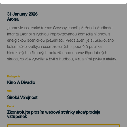
31 January 2026
Localidad
Arona
Descripción
„Improvizace krátké formy: Červený kabel“ přijíždí do Auditorio
del
Infanta Leonor s rychlou improvizovanou komediální show s
evento
energickou scénickou prezentací. Představení je strukturováno
kolem série krátkých scén zrozených z podnětů publika,
historických a filmových odkazů nebo nepravděpodobných
situací, to vše vytvořené živě s hudbou, vizuálními prvky a efekty.
Kategorie
Categoría
Kino A Divadlo
del
evento
Věk
Edad
Široká Veřejnost
Recomendada
Cena
Zkontrolujte prosím webové stránky akce/prodeje
vstupenek