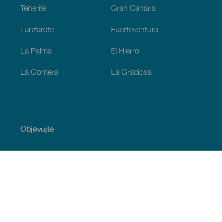
Tenerife
Gran Canaria
Lanzarote
Fuerteventura
La Palma
El Hierro
La Gomera
La Graciosa
Objevujte
Pobřeží a pláž
Okružní plavby
Gastronomie
Všechny články