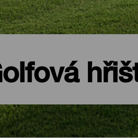
olfová hřiš