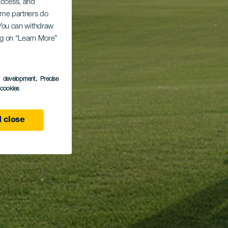
 access, and
Some partners do
. You can withdraw
ing on “Learn More”
s development
, Precise
l cookies
 close