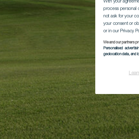
With your agreem
process personal d
not ask for your c
your consent or ob
or in our Privacy P
We and our partners pr
Personalised advertis
geolocation data, and i
Lear