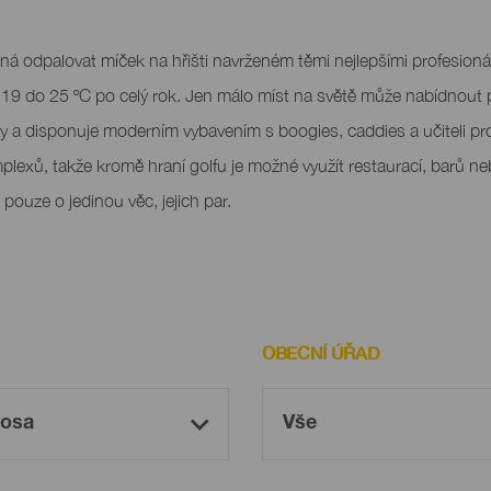
á odpalovat míček na hřišti navrženém těmi nejlepšími profesioná
d 19 do 25 ºC po celý rok. Jen málo míst na světě může nabídnout
ny a disponuje moderním vybavením s boogies, caddies a učiteli p
lexů, takže kromě hraní golfu je možné využít restaurací, barů ne
pouze o jedinou věc, jejich par.
OBECNÍ ÚŘAD