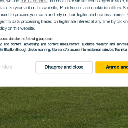
ent, we and
our 14 partners
use cookies or similar technologies to store,
ata like your visit on this website, IP addresses and cookie identifiers. 
onsent to process your data and rely on their legitimate business interest
ject to data processing based on legitimate interest at any time by click
olicy on this website.
ocess data for the following purposes:
ing and content, advertising and content measurement, audience research and service
dentification through device scanning
, Store and/or access information on a device
, Technica
n More →
Disagree and close
Agree and