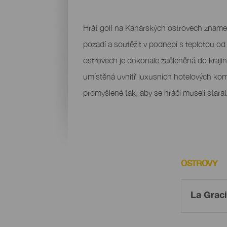
Hrát golf na Kanárských ostrovech znamen
pozadí a soutěžit v podnebí s teplotou o
ostrovech je dokonale začleněná do kraji
umístěná uvnitř luxusních hotelových komp
promyšlené tak, aby se hráči museli starat 
OSTROVY