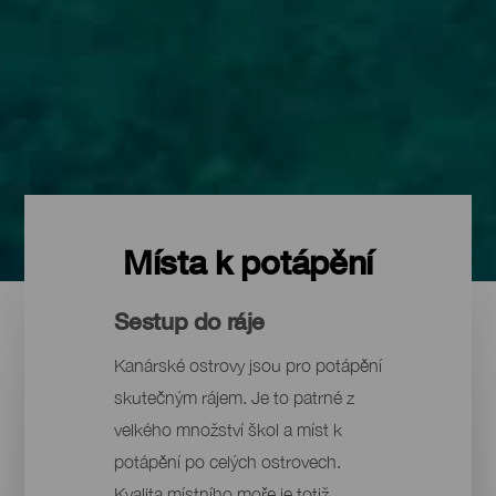
Místa k potápění
Sestup do ráje
Kanárské ostrovy jsou pro potápění
skutečným rájem. Je to patrné z
velkého množství škol a míst k
potápění po celých ostrovech.
Kvalita místního moře je totiž