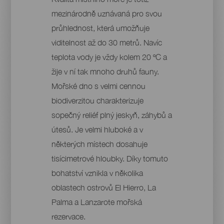
mezinárodně uznávaná pro svou
průhlednost, která umožňuje
viditelnost až do 30 metrů. Navíc
teplota vody je vždy kolem 20 ºC a
žije v ní tak mnoho druhů fauny.
Mořské dno s velmi cennou
biodiverzitou charakterizuje
sopečný reliéf plný jeskyň, záhybů a
útesů. Je velmi hluboké a v
některých místech dosahuje
tisícimetrové hloubky. Díky tomuto
bohatství vznikla v několika
oblastech ostrovů El Hierro, La
Palma a Lanzarote mořská
rezervace.