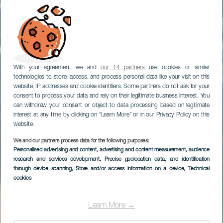
With your agreement, we and
our 14 partners
use cookies or similar
technologies to store, access, and process personal data like your visit on this
website, IP addresses and cookie identifiers. Some partners do not ask for your
consent to process your data and rely on their legitimate business interest. You
can withdraw your consent or object to data processing based on legitimate
interest at any time by clicking on “Learn More” or in our Privacy Policy on this
website.
We and our partners process data for the following purposes:
Personalised advertising and content, advertising and content measurement, audience
research and services development
, Precise geolocation data, and identification
through device scanning
, Store and/or access information on a device
, Technical
cookies
Learn More →