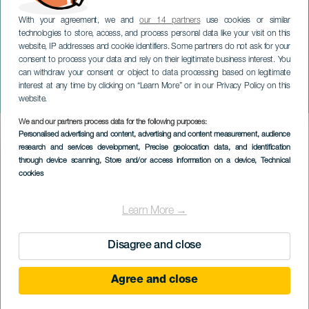
With your agreement, we and
our 14 partners
use cookies or similar
technologies to store, access, and process personal data like your visit on this
website, IP addresses and cookie identifiers. Some partners do not ask for your
consent to process your data and rely on their legitimate business interest. You
can withdraw your consent or object to data processing based on legitimate
GRAN CANARIA
interest at any time by clicking on “Learn More” or in our Privacy Policy on this
Ñengo Flow
website.
We and our partners process data for the following purposes:
Imagen
Personalised advertising and content, advertising and content measurement, audience
Listado
research and services development
, Precise geolocation data, and identification
through device scanning
, Store and/or access information on a device
, Technical
cookies
Learn More →
Disagree and close
Agree and close