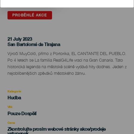
PROBĚHLÉ AKCE
21 July 2023
Localidad
San Bartolomé de Tirajana
Descripción
Výročí MuyColó, přímo z Portorika, EL CANTANTE DEL PUEBLO.
del
Po 4 letech se La familia RealG4Life vrací na Gran Canaria. Tato
evento
historická legenda na městské scéně vydává hity dodnes. Jeden z
nejoblíbenějších zpěváků městského žánru.
Kategorie
Categoría
Hudba
del
evento
Věk
Edad
Pouze Dospělí
Recomendada
Cena
Zkontrolujte prosím webové stránky akce/prodeje
vstupenek