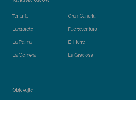
Footer
Tenerife
Gran Canaria
Lanzarote
Fuerteventura
La Palma
El Hierro
La Gomera
La Graciosa
Objevujte
Pobřeží a pláž
Okružní plavby
Gastronomie
Všechny články