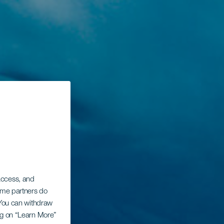
 access, and
Some partners do
. You can withdraw
ing on “Learn More”