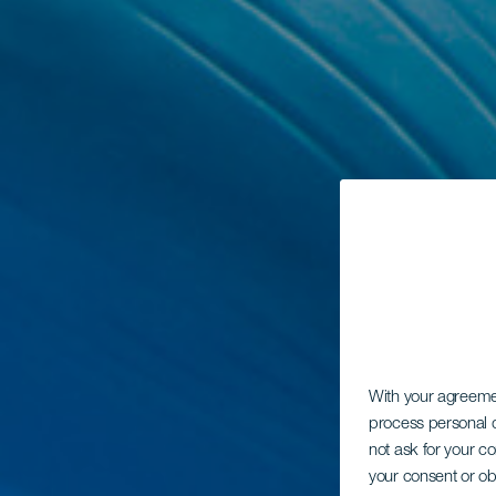
With your agreem
process personal d
not ask for your c
your consent or ob