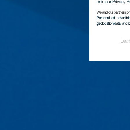
or in our Privacy P
We and our partners pr
Personalised advertis
geolocation data, and i
Lear