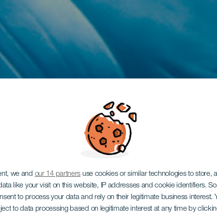
ent, we and
our 14 partners
use cookies or similar technologies to store,
ata like your visit on this website, IP addresses and cookie identifiers. 
onsent to process your data and rely on their legitimate business interest
ject to data processing based on legitimate interest at any time by click