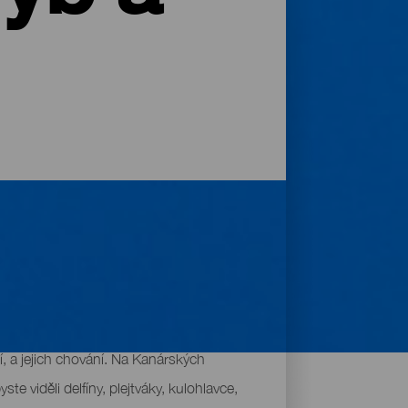
ch. Aby mělo zaručený úspěch, je nejlepší
í, a jejich chování. Na Kanárských
e viděli delfíny, plejtváky, kulohlavce,