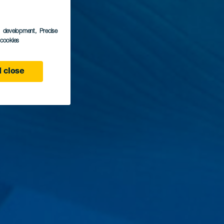
s development
, Precise
l cookies
 close