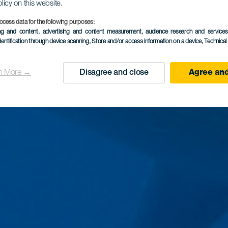
olicy on this website.
ocess data for the following purposes:
ing and content, advertising and content measurement, audience research and service
dentification through device scanning
, Store and/or access information on a device
, Technica
n More →
Disagree and close
Agree and