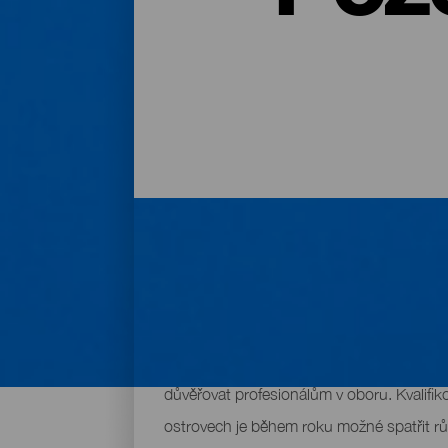
Úžasné místo k pozorování 
Vyjet na setkání s velrybami či jinými ky
důvěřovat profesionálům v oboru. Kvalifiko
ostrovech je během roku možné spatřit různé