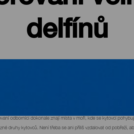
delfínů
velryb a dalších kytovců
tovci je skutečné dobrodružství, do něhož vstupuje mnoho proměnný
vaní odborníci dokonale znají místa v moři, kde se kytovci pohybuj
 druhy kytovců. Není třeba se ani příliš vzdalovat od pobřeží, abyst