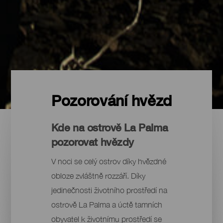
Pozorování hvězd
Kde na ostrově La Palma
pozorovat hvězdy
V noci se celý ostrov díky hvězdné
obloze zvláštně rozzáří. Díky
jedinečnosti životního prostředí na
ostrově La Palma a úctě tamních
obyvatel k životnímu prostředí se