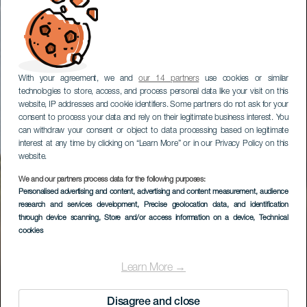
With your agreement, we and
our 14 partners
use cookies or similar
technologies to store, access, and process personal data like your visit on this
website, IP addresses and cookie identifiers. Some partners do not ask for your
consent to process your data and rely on their legitimate business interest. You
can withdraw your consent or object to data processing based on legitimate
interest at any time by clicking on “Learn More” or in our Privacy Policy on this
website.
We and our partners process data for the following purposes:
Personalised advertising and content, advertising and content measurement, audience
research and services development
, Precise geolocation data, and identification
through device scanning
, Store and/or access information on a device
, Technical
cookies
Learn More →
Disagree and close