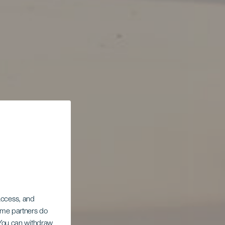
 access, and
Some partners do
. You can withdraw