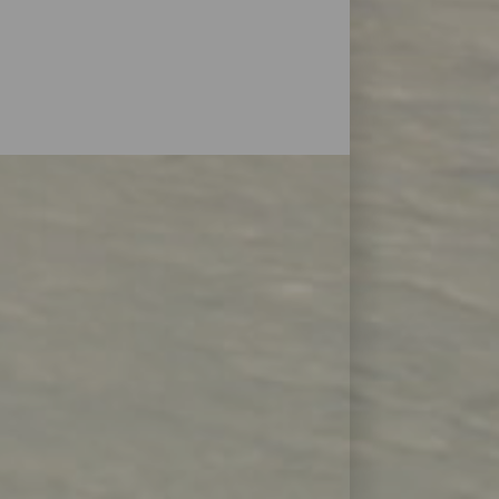
 dlouhými a slunečnými dny a celoroční
a Kanárských ostrovech se nachází více než
y bílého písku ke strávení volného času
né pláže se všemi druhy služeb i dozorem
, restauracemi a v některých případech,