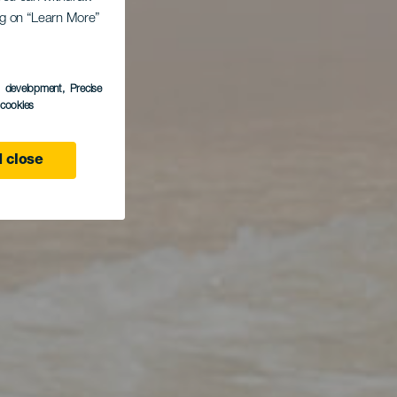
ing on “Learn More”
s development
, Precise
l cookies
 close