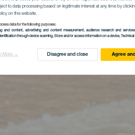
ject to data processing based on legitimate interest at any time by click
olicy on this website.
ocess data for the following purposes:
ing and content, advertising and content measurement, audience research and service
dentification through device scanning
, Store and/or access information on a device
, Technica
n More →
Disagree and close
Agree and