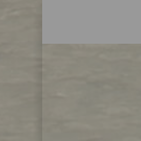
Pláže, které si můžete užíva
To první, co máte chuť udělat, když přist
teplotou mezi 19 a 25 stupni představuje 
500 pláží všech typů a barev, které posk
na břehu tyrkysového moře, krásné panens
plavčíků, abyste si mohli užívat své dovo