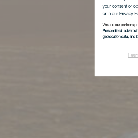
your consent or ob
or in our Privacy P
We and our partners pr
Personalised advertis
geolocation data, and i
Lear