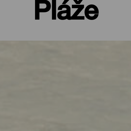
Pláže
t po celý rok
anete na Kanárských ostrovech, je jít na pláž. Výjimečné podnebí s
věčné jaro, které svádí si obléknout plavky okamžitě po příletu. N
ytují nejrůznější možnosti zábavy a oddychu. Nekonečně dlouhé pás
ké zátoky na opalování uprostřed divoké přírody, praktické rodin
lené v naprostém klidu, nebo rušné městské zátoky s obchody, bary