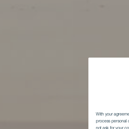
With your agreem
process personal d
not ask for your c