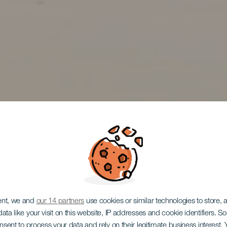
ent, we and
our 14 partners
use cookies or similar technologies to store,
ata like your visit on this website, IP addresses and cookie identifiers. 
onsent to process your data and rely on their legitimate business interest